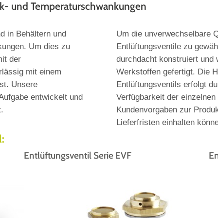
uck- und Temperaturschwankungen
nd in Behältern und
Um die unverwechselbare Qu
kungen. Um dies zu
Entlüftungsventile zu gewähr
it der
durchdacht konstruiert und
lässig mit einem
Werkstoffen gefertigt. Die H
sst. Unsere
Entlüftungsventils erfolgt 
 Aufgabe entwickelt und
Verfügbarkeit der einzelnen
.
Kundenvorgaben zur Produk
Lieferfristen einhalten könn
:
Entlüftungsventil Serie EVF
En