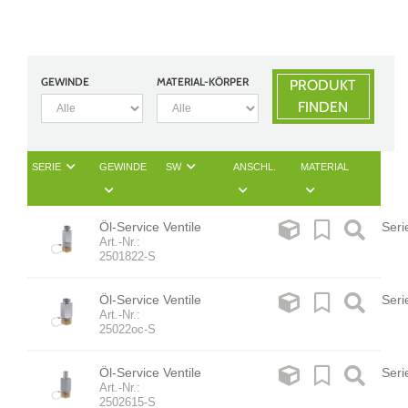
GEWINDE
MATERIAL-KÖRPER
PRODUKT
FINDEN
SERIE
GEWINDE
SW
ANSCHL.
MATERIAL
Öl-Service Ventile
Seri
Art.-Nr.:
2501822-S
Öl-Service Ventile
Seri
Art.-Nr.:
25022oc-S
Öl-Service Ventile
Seri
Art.-Nr.:
2502615-S