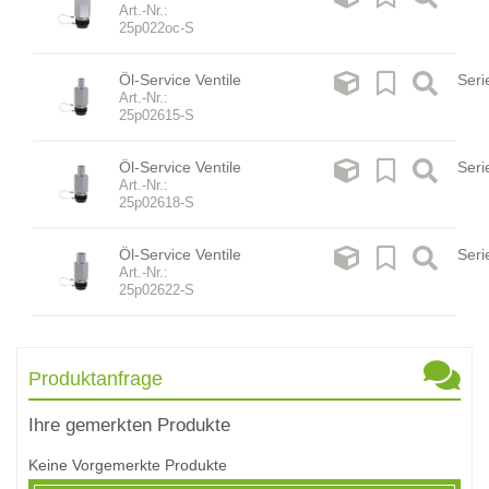
Art.-Nr.:
25p022oc-S
Öl-Service Ventile
Seri
Art.-Nr.:
25p02615-S
Öl-Service Ventile
Seri
Art.-Nr.:
25p02618-S
Öl-Service Ventile
Seri
Art.-Nr.:
25p02622-S
Produktanfrage
Ihre gemerkten Produkte
Keine Vorgemerkte Produkte