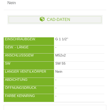
Nein
CAD-DATEN
EINSCHRAUBGEW.
G 1 1/2''
GEW. - LÄNGE
-
ANSCHLUSSGEW
M52x2
SW
SW 55
LANGER VENTILKÖRPER
Nein
ABDICHTUNG
-
ÖFFNUNGSDRUCK
-
FARBE KENNRING
-