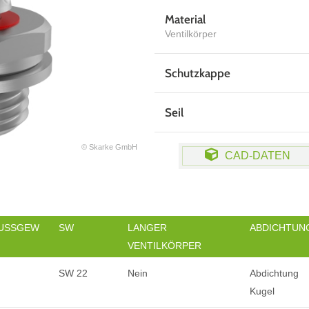
Material
Ventilkörper
Schutzkappe
Seil
© Skarke GmbH
CAD-DATEN
USSGEW
SW
LANGER
ABDICHTUN
VENTILKÖRPER
SW 22
Nein
Abdichtung
Kugel