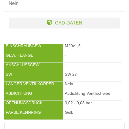
Nein
CAD-DATEN
EINSCHRAUBGEW.
M20x1,5
GEW. - LÄNGE
-
ANSCHLUSSGEW
-
SW
SW 27
LANGER VENTILKÖRPER
Nein
ABDICHTUNG
Abdichtung Ventilscheibe
ÖFFNUNGSDRUCK
0,02 - 0,08 bar
FARBE KENNRING
Gelb