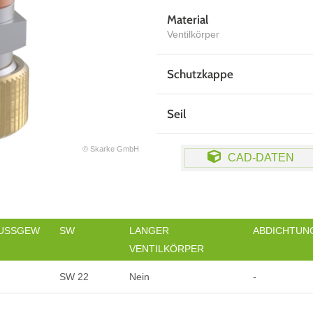
Material
Ventilkörper
Schutzkappe
Seil
© Skarke GmbH
CAD-DATEN
USSGEW
SW
LANGER
ABDICHTUN
VENTILKÖRPER
SW 22
Nein
-