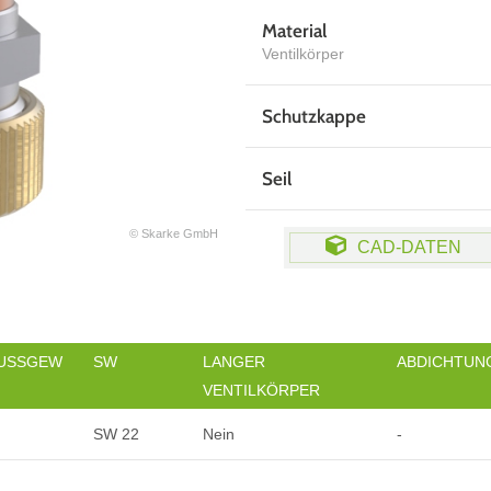
Material
Ventilkörper
Schutzkappe
Seil
© Skarke GmbH
CAD-DATEN
USSGEW
SW
LANGER
ABDICHTUN
VENTILKÖRPER
SW 22
Nein
-